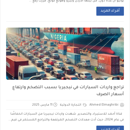
يوليو أن عدة دول، من بينها الأردن وبيرو وهونغ كونغ، قررت رفع ...
أقراء المزيد
تراجع واردات السيارات في نيجيريا بسبب التضخم وارتفاع
أسعار الصرف
Ahmed Elmaghribi
التجارة الدولية
11 مارس 2025
قناة أحمد للاستيراد والتصدير. شهدت واردات نيجيريا من السيارات انخفاضًا
في عام 2024، حيث أدت معدلات التضخم المرتفعة والتراجع المستمر في قيم...